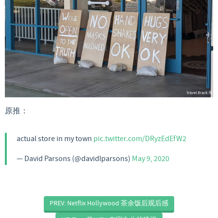
原推：
actual store in my town
pic.twitter.com/DRyzEdEfW2
— David Parsons (@davidlparsons)
May 9, 2020
PREV: Netflix Hollywood 茶余饭后观后感