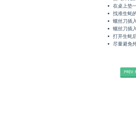
在桌上垫
找准生蚝
螺丝刀插
螺丝刀插
打开生蚝
尽量避免
PREV: