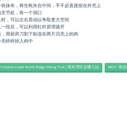
一块抹布，将生蚝夹在中间，手不必直接按在外壳上
的关节处，有一个洞口
入时，可以左右晃动以争取更大空间
入一段后，可以利用杠杆原理撬开
后，用厨房刀割下粘连在两片贝壳上的肉
外壳碎碎掉入肉中
 Purisima Creek North Ridge Hiking Trail | 周末湾区去哪儿玩
NEXT: 