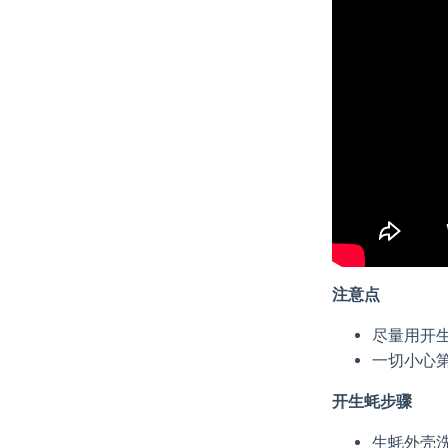
注意点
尽量用开
一切小心
开生蚝步骤
生蚝外壳