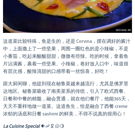
这道菜比较特殊，鱼是生的，还是 Corvina，摆在调好的酱汁
中，上面撒上了一些坚果，周围一圈红色的是小辣椒，不是
小番茄，吃起来酸酸甜甜，微微有些辣。吃的时候，拿着鱼
片沾满酱，裹着一些坚果、小辣椒，卷好放入口中，味道很
有层次感，酸辣清甜的口感带着一丝惊喜，好吃！
跟大厨闲聊，他提到现在秘鲁菜越来越流行，尤其是佛罗里
达地区。秘鲁菜吸收了南美菜系的传统，引入了欧式西餐、
日餐和中餐的精髓，融会贯通，就在他们餐厅，他能365天，
天天不重样地做一道菜。这道鱼生，恰是融合了西餐 creme
浓郁的汤底和日餐 sashimi 的鲜美，不得不说真的很用心！
La Cuisine Special
🐠🦐🦑🐚🍋