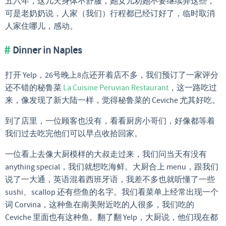
五六年，这几天身体不舒服，她女儿劝她不要继续弄这些，
可是老奶奶说，人家（我们）行程都已经订好了，临时取消
人家住哪儿，感动。
Dinner in Naples
打开 Yelp，26号晚上8点还开着店不多，我们预订了一家评分
还不错的秘鲁菜
La Cuisine Peruvian Restaurant
，这一路吃过
来，像发现了新大陆一样，觉得秘鲁菜的 Ceviche 尤其好吃。
到了店里，一位顾客也没有，看看厨房小哥们，好像都等着
我们过去吃完他们可以早点收拾回家。
一位看上去像大厨模样的大叔走过来，我们问当天有没有
anything special，我们就想吃海鲜。大厨合上 menu，跟我们
说了一大通，英语混着西班牙语，我差不多也就听懂了一些
sushi、scallop 还有些鱼的名字。我们看菜单上经常出现一个
词 Corvina，这种鱼在南美附近吃的人很多，我们吃的
Ceviche 里面也有这种鱼。翻了翻 Yelp，大厨说，他们现在都