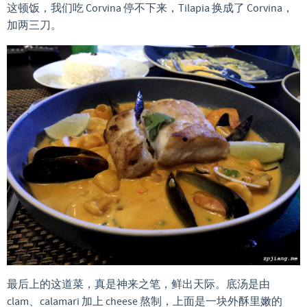
这顿饭，我们吃 Corvina 停不下来，Tilapia 换成了 Corvina，
加两三刀。
最后上的这道菜，真是神来之笔，鲜出天际。底汤是由
clam、calamari 加上 cheese 熬制，上面是一块外酥里嫩的