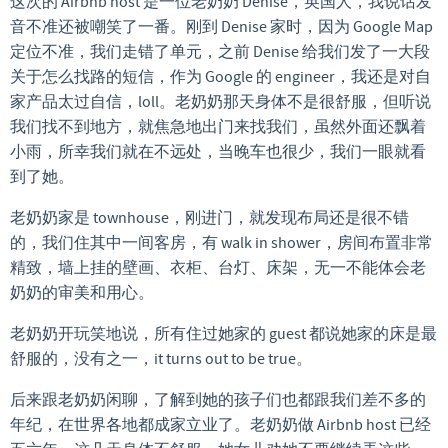
这次的 Airbnb host 是一位老奶奶 Denise，英国人，我说话发
音不准还被嘲笑了一番。刚到 Denise 家时，因为 Google Map
定位不准，我们走错了单元，之前 Denise 给我们发了一大段
关于怎么找路的短信，作为 Google 的 engineer，我还是对自
家产品太过自信，loll。老奶奶那天身体不是很舒服，但听说
我们找不到地方，就焦急地出门来找我们，虽然外面还飘着
小雨，所幸我们就在不远处，当晚车也很少，我们一眼就看
到了她。
老奶奶家是 townhouse，刚进门，就发现布局还是很不错
的，我们住其中一间客房，有 walk in shower，房间布置非常
精致，墙上挂的壁画、衣柜、台灯、床架，无一不能体会老
奶奶的审美和用心。
老奶奶开玩笑地说，所有住过她家的 guest 都说她家的床是最
舒服的，没有之一，it turns out to be true。
后来跟老奶奶闲聊，了解到她的孩子们也都跟我们差不多的
年纪，在世界各地都成家立业了。老奶奶做 Airbnb host 已经