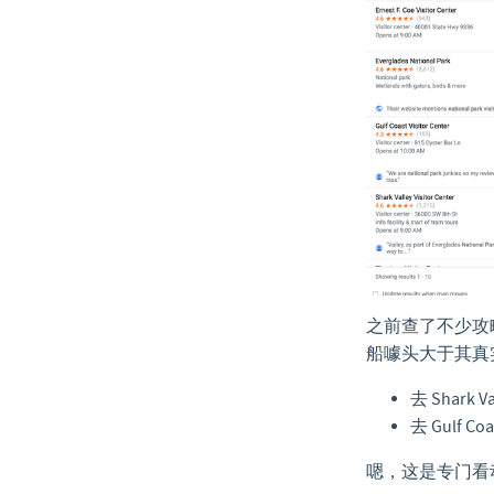
之前查了不少攻
船噱头大于其真
去 Shark Va
去 Gulf C
嗯，这是专门看