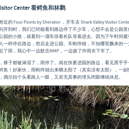
y Visitor Center 看鳄鱼和林鹳
our Points by Sheraton ，开车去 Shark Valley Visitor C
到开到时，我们已经能看到路边停了不少车，心想不会是公园里
公园的小路，就看到一溜车排着长队等着进去。因为下午时间紧
人一样停在路边，然后走进公园。车刚停稳，不知哪里飘来的一
起了雨，我心中一边默念MMP，一边披了件雨衣下车了。
，裤子都被淋湿了，雨停了。就在快要进园的路边，看见黑乎乎
鳄鱼！好家伙，雨刚停就出来晒太阳了（其实没有太阳），一副
，偶尔抬个头看路人一眼，又若无其事的埋头闭眼继续休息。