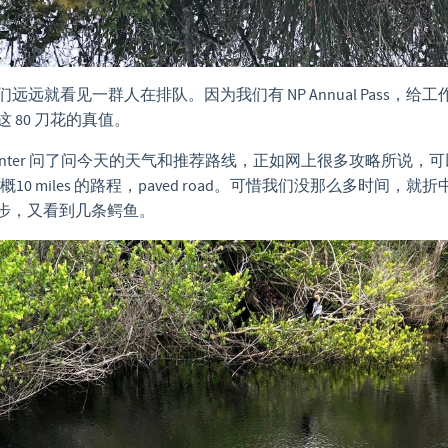
远远就看见一群人在排队。因为我们有 NP Annual Pass，给
 80 刀花的真值。
tor Center 问了问今天的天气和推荐路线，正如网上很多攻略所说
il，大概10 miles 的路程，paved road。可惜我们没那么多时间，
两步，又看到几条鳄鱼。